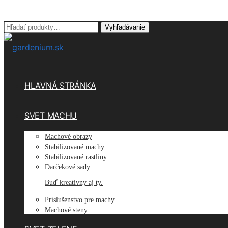
Hľadať:
Vyhľadávanie
HLAVNÁ STRÁNKA
SVET MACHU
Machové obrazy
Stabilizované machy
Stabilizované rastliny
Darčekové sady
Buď kreatívny aj ty.
Príslušenstvo pre machy
Machové steny