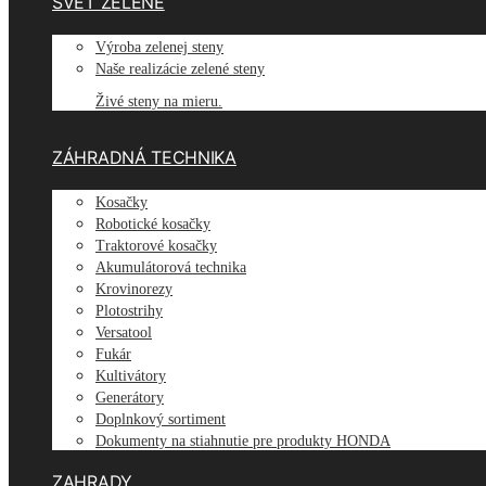
SVET ZELENE
Výroba zelenej steny
Naše realizácie zelené steny
Živé steny na mieru.
ZÁHRADNÁ TECHNIKA
Kosačky
Robotické kosačky
Traktorové kosačky
Akumulátorová technika
Krovinorezy
Plotostrihy
Versatool
Fukár
Kultivátory
Generátory
Doplnkový sortiment
Dokumenty na stiahnutie pre produkty HONDA
ZAHRADY