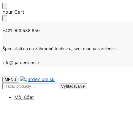
Skip
Skip
Your Cart
to
to
navigation
content
+421 903 588 850
Špecialisti na na záhradnú techniku, svet machu a zelene ….
info@gardenium.sk
MENU
Hľadať:
Vyhľadávanie
Môj účet