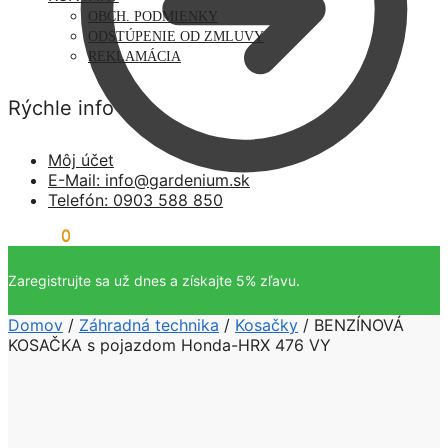
OBCH. PODMIENKY
ODSTÚPENIE OD ZMLUVY
REKLAMÁCIA
Rýchle info
Môj účet
E-Mail: info@gardenium.sk
Telefón: 0903 588 850
0,00
€
0
0,00
€
0
Zaregistrujte sa už dnes a získajte 5% zľavu.
Domov
/
Záhradná technika
/
Kosačky
/
BENZÍNOVÁ
KOSAČKA s pojazdom Honda-HRX 476 VY