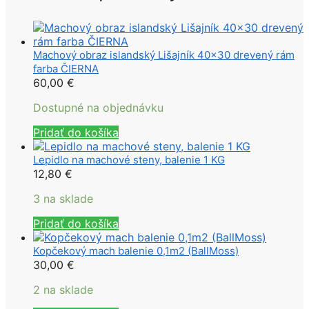
Machový obraz islandský Lišajník 40×30 drevený rám
farba ČIERNA
60,00
€
Dostupné na objednávku
Pridať do košíka
Lepidlo na machové steny, balenie 1 KG
12,80
€
3 na sklade
Pridať do košíka
Kopčekový mach balenie 0,1m2 (BallMoss)
30,00
€
2 na sklade