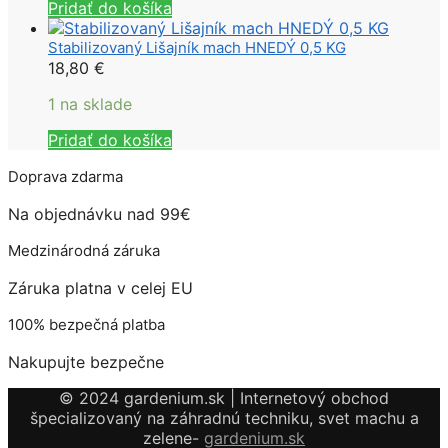
Pridať do košíka
Stabilizovaný Lišajník mach HNEDÝ 0,5 KG
18,80
€
1 na sklade
Pridať do košíka
Doprava zdarma
Na objednávku nad 99€
Medzinárodná záruka
Záruka platna v celej EU
100% bezpečná platba
Nakupujte bezpečne
© 2024 gardenium.sk | Internetový obchod
špecializovaný na záhradnú techniku, svet machu a
zelene-
gardenium.sk