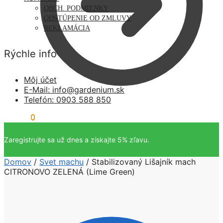
OBCH. PODMIENKY
ODSTÚPENIE OD ZMLUVY
REKLAMÁCIA
Rýchle info
Môj účet
E-Mail: info@gardenium.sk
Telefón: 0903 588 850
0,00
€
0
0,00
€
0
Zaregistrujte sa už dnes a získajte 5% zľavu.
Domov
/
Svet machu
/
Stabilizovaný Lišajník mach
CITRONOVO ZELENÁ (Lime Green)