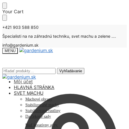
Skip
Skip
Your Cart
to
to
navigation
content
+421 903 588 850
Špecialisti na na záhradnú techniku, svet machu a zelene ….
info@gardenium.sk
MENU
Hľadať:
Hľadať:
Vyhľadávanie
Vyhľadávanie
Môj účet
HLAVNÁ STRÁNKA
SVET MACHU
Machové obrazy
Stabilizované machy
Stabilizované rastliny
Darčekové sady
Buď kreatívny aj ty.