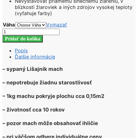
Nevystavovať priamemu slnečnému žiareniu, v
blízkosti žiaroviek a iných zdrojov vysokej teploty
(vyťahuje farby)
Váha
Vymazať
množstvo
Stabilizovaný
Pridať do košíka
Lišajník
mach
Popis
CITRONOVO
Ďalšie informácie
ZELENÁ
(Lime
– sypaný Lišajník mach
Green)
– nepotrebuje žiadnu starostlivosť
– 1kg machu pokryje plochu cca 0,15m2
– životnosť cca 10 rokov
– pozor mach môže obsahovať ihličie
– pri väčšom odbere individuálne ceny