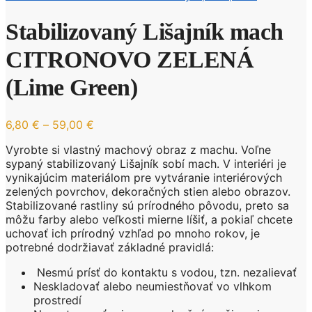
Stabilizovaný Lišajník mach
CITRONOVO ZELENÁ
(Lime Green)
Price
6,80
€
–
59,00
€
range:
Vyrobte si vlastný machový obraz z machu. Voľne
6,80 €
sypaný stabilizovaný Lišajník sobí mach. V interiéri je
through
vynikajúcim materiálom pre vytváranie interiérových
59,00 €
zelených povrchov, dekoračných stien alebo obrazov.
Stabilizované rastliny sú prírodného pôvodu, preto sa
môžu farby alebo veľkosti mierne líšiť, a pokiaľ chcete
uchovať ich prírodný vzhľad po mnoho rokov, je
potrebné dodržiavať základné pravidlá:
Nesmú prísť do kontaktu s vodou, tzn. nezalievať
Neskladovať alebo neumiestňovať vo vlhkom
prostredí