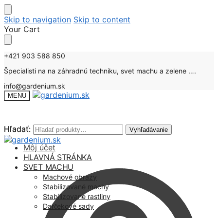
Skip to navigation
Skip to content
Your Cart
+421 903 588 850
Špecialisti na na záhradnú techniku, svet machu a zelene ….
info@gardenium.sk
MENU
Hľadať:
Hľadať:
Vyhľadávanie
Vyhľadávanie
Môj účet
HLAVNÁ STRÁNKA
SVET MACHU
Machové obrazy
Stabilizované machy
Stabilizované rastliny
Darčekové sady