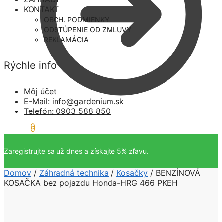
KONTAKT
OBCH. PODMIENKY
ODSTÚPENIE OD ZMLUVY
REKLAMÁCIA
Rýchle info
Môj účet
E-Mail: info@gardenium.sk
Telefón: 0903 588 850
0,00
€
0
0,00
€
0
Zaregistrujte sa už dnes a získajte 5% zľavu.
Domov
/
Záhradná technika
/
Kosačky
/
BENZÍNOVÁ
KOSAČKA bez pojazdu Honda-HRG 466 PKEH