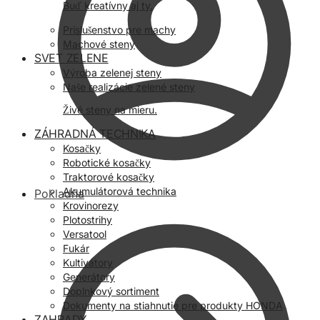
Buď kreatívny aj ty.
Príslušenstvo pre machy
Machové steny
SVET ZELENE
Výroba zelenej steny
Naše realizácie zelené steny
Živé steny na mieru.
ZÁHRADNÁ TECHNIKA
Kosačky
Robotické kosačky
Traktorové kosačky
Akumulátorová technika
Pokladňa
Krovinorezy
Plotostrihy
Versatool
Fukár
Kultivátory
Generátory
Doplnkový sortiment
Dokumenty na stiahnutie pre produkty HONDA
ZAHRADY