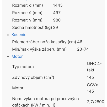
Rozmer: d (mm)
1445
Rozmer: š (mm)
497
Rozmer: v (mm)
980
Suchá hmotnosť (kg)
29
Kosenie
Priemer/záber noža kosačky (cm)
46
Min/max výška záberu (mm)
20-74
Motor
OHC 4-
Typ motora
takt
Zdvihový objem (cm³)
145
GCVx
Motor
145
Nom. výkon motora pri pracovných
2,7/2800
otáčkach (kW / min.-1)